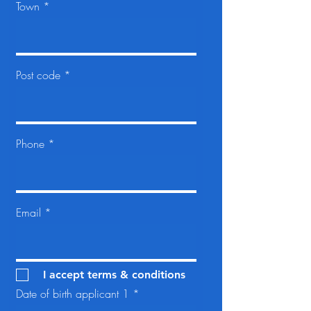
Town
Post code
Phone
Email
I accept terms & conditions
Date of birth applicant 1