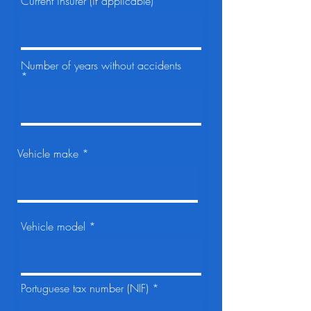
Current insurer (if applicable)
Number of years without accidents
Vehicle make
Vehicle model
Portuguese tax number (NIF)