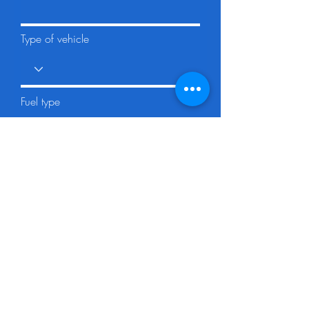
Type of vehicle
Fuel type
Month and year of registration
Registration number of vehicle
Message