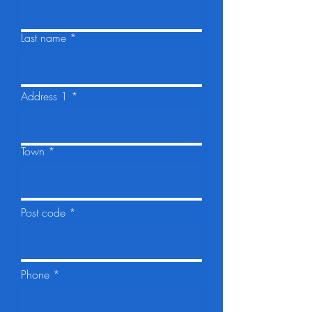
Last name
Address 1
Town
Post code
Phone